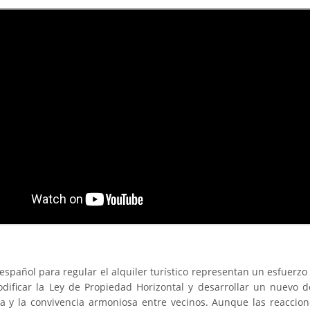
spañol para regular el alquiler turístico representan un esfuerz
ificar la Ley de Propiedad Horizontal y desarrollar un nuevo dec
 y la convivencia armoniosa entre vecinos. Aunque las reaccion