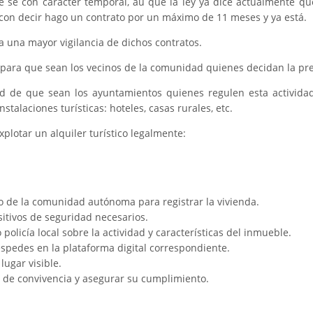
que se con carácter temporal, au que la ley ya dice actualmente q
e con decir hago un contrato por un máximo de 11 meses y ya está.
a una mayor vigilancia de dichos contratos.
 para que sean los vecinos de la comunidad quienes decidan la pres
ad de que sean los ayuntamientos quienes regulen esta activida
talaciones turísticas: hoteles, casas rurales, etc.
lotar un alquiler turístico legalmente:
o de la comunidad autónoma para registrar la vivienda.
ositivos de seguridad necesarios.
 o policía local sobre la actividad y características del inmueble.
uéspedes en la plataforma digital correspondiente.
lugar visible.
 de convivencia y asegurar su cumplimiento.