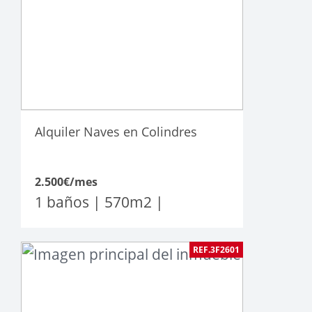
Alquiler Naves en Colindres
2.500€/mes
1 baños |
570
m2
|
REF.3F2601