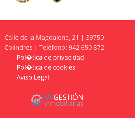
Calle de la Magdalena, 21 | 39750
Colindres | Teléfono: 942 650 372
Pol�tica de privacidad
Pol�tica de cookies
Aviso Legal