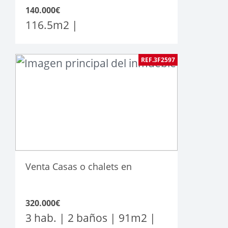
140.000€
116.5
m2
|
REF.3F2597
Venta Casas o chalets en
320.000€
3 hab. | 2 baños |
91
m2
|