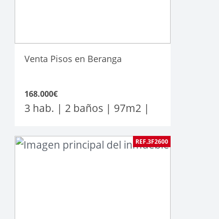
Venta Pisos en Beranga
168.000€
3 hab. | 2 baños |
97
m2
|
REF.3F2600