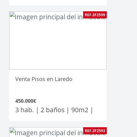
REF.3F2599
Venta Pisos en Laredo
450.000€
3 hab. | 2 baños |
90
m2
|
REF.3F2593